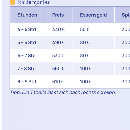
Kindergarten
Stunden
Preis
Essensgeld
Spi
4 – 5 Std
440 €
50 €
30 
5 – 6 Std
490 €
80 €
30 
6 – 7 Std
530 €
80 €
30 
7 – 8 Std
560 €
100 €
30 
8 – 9 Std
610 €
100 €
30 
Tipp: Die Tabelle lässt sich nach rechts scrollen.