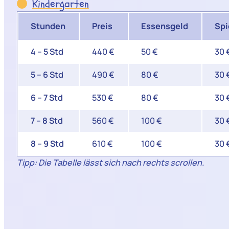
Kindergarten
Stunden
Preis
Essensgeld
Spi
4 – 5 Std
440 €
50 €
30 
5 – 6 Std
490 €
80 €
30 
6 – 7 Std
530 €
80 €
30 
7 – 8 Std
560 €
100 €
30 
8 – 9 Std
610 €
100 €
30 
Tipp: Die Tabelle lässt sich nach rechts scrollen.