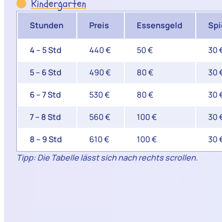
Kindergarten
Stunden
Preis
Essensgeld
Spi
4 – 5 Std
440 €
50 €
30 
5 – 6 Std
490 €
80 €
30 
6 – 7 Std
530 €
80 €
30 
7 – 8 Std
560 €
100 €
30 
8 – 9 Std
610 €
100 €
30 
Tipp: Die Tabelle lässt sich nach rechts scrollen.